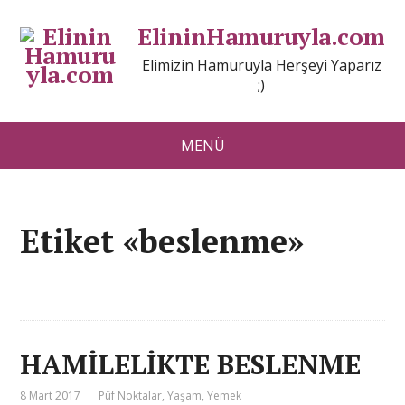
ElininHamuruyla.com
Elimizin Hamuruyla Herşeyi Yaparız
;)
MENÜ
Etiket «beslenme»
HAMİLELİKTE BESLENME
8 Mart 2017
Püf Noktalar
,
Yaşam
,
Yemek