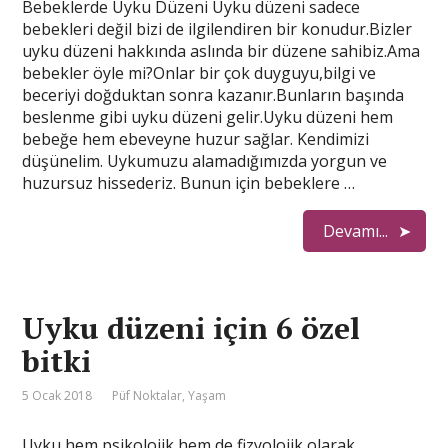
Bebeklerde Uyku Düzeni Uyku düzeni sadece
bebekleri değil bizi de ilgilendiren bir konudur.Bizler
uyku düzeni hakkında aslında bir düzene sahibiz.Ama
bebekler öyle mi?Onlar bir çok duyguyu,bilgi ve
beceriyi doğduktan sonra kazanır.Bunların başında
beslenme gibi uyku düzeni gelir.Uyku düzeni hem
bebeğe hem ebeveyne huzur sağlar. Kendimizi
düşünelim. Uykumuzu alamadığımızda yorgun ve
huzursuz hissederiz. Bunun için bebeklere …
Devamı...
Uyku düzeni için 6 özel
bitki
5 Ocak 2018
Püf Noktalar
,
Yaşam
Uyku hem psikolojik hem de fizyolojik olarak