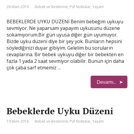
28 Mart 2019
Bebek ve Beslenme
,
Püf Noktalar
,
Yaşam
BEBEKLERDE UYKU DÜZENİ Benim bebeğim uykuyu
sevmiyor. Ne yaparsam yapayım uykusunu düzene
sokamıyorum.Bir gün uyusa diğer gün uyumuyor.
Bizde uyku düzeni diye bir şey yok. Bunların hepsini
söylediğinizi duyar gibiyim. Gelelim bu soruların
cevaplarına. Bir bebek uykuyu diğer bir bebekten en
fazla 1 yada 2 saat sevmiyor olabilir. Bunun için daha
çok çaba sarf etmemiz …
Devamı...
Bebeklerde Uyku Düzeni
19 Ekim 2018
Bebek ve Beslenme
,
Püf Noktalar
,
Yaşam