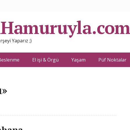
nHamuruyla.co
şeyi Yaparız ;)
Beslenme
El işi & Örgü
Yaşam
Püf Noktalar
ı»
Lahana