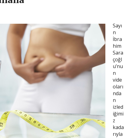
Sayı
n
İbra
him
Sara
çoğl
u’nu
n
vide
oları
nda
n
izled
iğimi
z
kada
rıyla