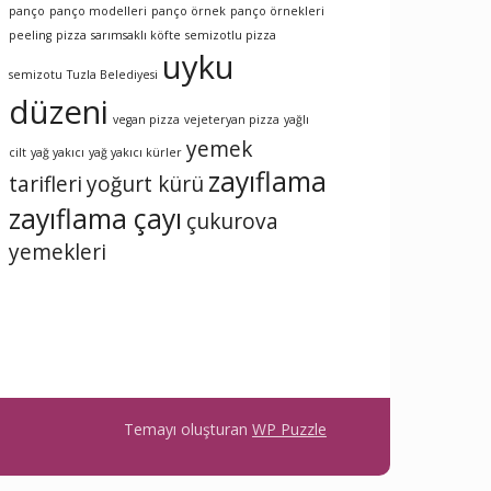
panço
panço modelleri
panço örnek
panço örnekleri
peeling
pizza
sarımsaklı köfte
semizotlu pizza
uyku
semizotu
Tuzla Belediyesi
düzeni
vegan pizza
vejeteryan pizza
yağlı
yemek
cilt
yağ yakıcı
yağ yakıcı kürler
zayıflama
tarifleri
yoğurt kürü
zayıflama çayı
çukurova
yemekleri
Temayı oluşturan
WP Puzzle