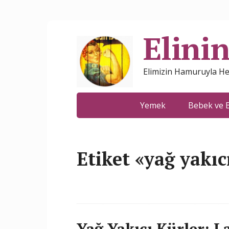
Elini
Elimizin Hamuruyla Her
Yemek
Bebek ve 
Etiket «yağ yakıc
Yağ Yakıcı Kürler: 