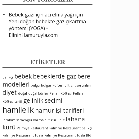
Bebek gazı için acı elma yağı
için
Yeni doğan bebekte gaz çıkartma
yöntemi (YOGA) •
ElininHamuruyla.com
ETIKETLER
bebek
bebeklerde gaz
bere
Balıkçı
modelleri
bulgu
bulgur köftesi
cilt
cilt sorunları
diyet
doğal
doğal kürler
Fellah Köftesi
Fellah
gelinlik seçimi
Köftesi tarifi
hamilelik
hamur işi tarifleri
lahana
ibrahim saraçoğlu
karma cilt
kuru cilt
kürü
Palmiye Restaurant
Palmiye Restaurant balıkçı
Palmiye Restaurant Tuzla
Palmiye Restaurant Tuzla Bld