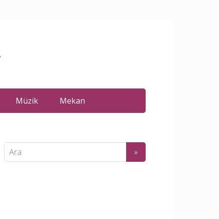
m
Müzik
Mekan