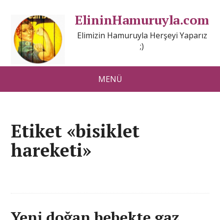
ElininHamuruyla.com
Elimizin Hamuruyla Herşeyi Yaparız
;)
MENÜ
Etiket «bisiklet
hareketi»
Yeni doğan bebekte gaz