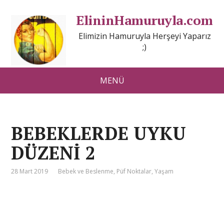
ElininHamuruyla.com
Elimizin Hamuruyla Herşeyi Yaparız
;)
MENÜ
BEBEKLERDE UYKU
DÜZENİ 2
28 Mart 2019
Bebek ve Beslenme
,
Püf Noktalar
,
Yaşam