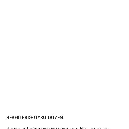
BEBEKLERDE UYKU DÜZENİ
Benim bebeğim uykuyu sevmiyor. Ne yaparsam