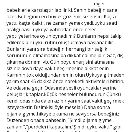
diğer
bebeklerle karşılaştırılabilir ki. Senin bebeğin sana
özel. Bebeğinin en büyük gözlemcisi sensin. Kaçta
yattı, kaçta kalktı, ne zaman yemek yedi,uyku saati
aralığı nasıl,uykuya yatmadan önce neler
yaptı,yeterince oyun oynadı mı? Bunların hepsi takip
edilerek bir uyku rutini oluşturmaya başlanabilir.
Bunların yanı sıra bebeğin herhangi bir sağlık
sorununun olmamasına da dikkat edilmelidir. Gaz, diş
çıkarma dönemi vb. Gün boyu enerjisini atmasına
sizinle doya daya vakit geçirmesine dikkat edin.
Karnının tok olduğundan emin olun.Uykuya gitmeden
yarım saat 45 dakika önce hareketli aktiviteleri bitirin.
Ve odasına geçin.Odasında sesli oyuncaklar yerine
peluşlar,kitaplar,küçük nesneler bulundurun.Çünkü
kendi odasında da en az bir yarım saat vakit geçirmek
isteyecektir. Bizimkisi öyle mesela:) Daha sonra
pijama giyme,hikaye okuma ne seviyorsa bebeğiniz.
Düzenden onada bahsedin. “Şimdi pijama giyme
zamanı.”,”perdeleri kapatalım.”Şimdi uyku vakti.” gibi.