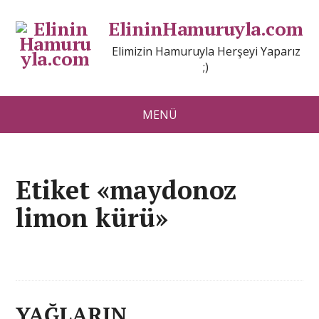
ElininHamuruyla.com
Elimizin Hamuruyla Herşeyi Yaparız
;)
MENÜ
Etiket «maydonoz
limon kürü»
YAĞLARIN