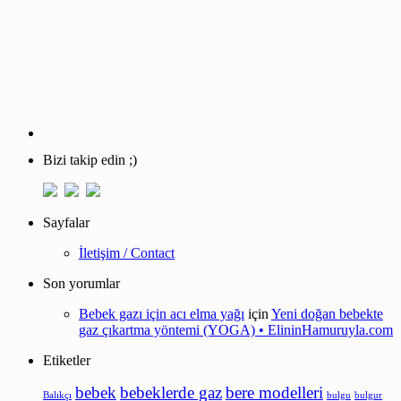
Bizi takip edin ;)
Sayfalar
İletişim / Contact
Son yorumlar
Bebek gazı için acı elma yağı
için
Yeni doğan bebekte
gaz çıkartma yöntemi (YOGA) • ElininHamuruyla.com
Etiketler
bebek
bebeklerde gaz
bere modelleri
Balıkçı
bulgu
bulgur