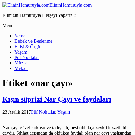
ElininHamuruyla.com
Elimizin Hamuruyla Herşeyi Yaparız ;)
Menü
Yemek
Bebek ve Beslenme
El işi & Örgü
Yaşam
Püf Noktalar
Müzik
Mekan
Etiket «nar çayı»
Kışın süprizi Nar Çayı ve faydaları
23 Aralık 2017
Püf Noktalar
,
Yaşam
Nar çayı güzel kokusu ve tadıyla içmesi oldukça zevkli lezzetli bir
çaydır. Sıhhat açısından da oldukça faydalı olan nar çayı yaşlısından