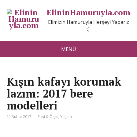
ElininHamuruyla.com
Elimizin Hamuruyla Herşeyi Yaparız
;)
MENÜ
Kışın kafayı korumak
lazım: 2017 bere
modelleri
11 Şubat 2017
El işi & Örgü
,
Yaşam