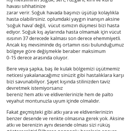
havası sıhhatinize
zarar verir. Soğuk havada başınızı üşütüp kolaylıkla
hasta olabilirsiniz. oplumdaki yaygın inanışın aksine
‘soğuk hava’ değil, vücut ısımızın düşmesi bizi hasta
ediyor. Soğuk kış aylarında hasta olmamak için vücut
ısısının 37 derecede kalması son derece ehemmiyetli.
Ancak kış mevsiminde dış ortamın ısısı bulunduğumuz
bölgeye göre değişmekle beraber maksimum
0-15 derece arasında oluyor.
Bere veya şapka, baş ile kulak bölgemizi üşütmemiz
neticesi yakalanacağımız sinüzit gibi hastalıklara karşı
bizi savunabiliyor. Şayet kışında stilinizden taviz
devretmek istemiyorsanız
bereniz hem atkı ve eldivenlerinizle hem de palto
veyahut montunuzla uyum içinde olmalıdır.
Fakat geçmişteki gibi atkı yara ve eldivenlerinizin
benzer desende ve renkte olmasına gerek yok. Aksine
atkı ve berenizin aynı desende olması sizi rüküş