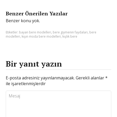
Benzer Önerilen Yazılar
Benzer konu yok.
Etiketler:
bayan bere modelleri
,
bere giymenin faydaları
,
bere
modelleri
,
kışın moda bere modelleri
,
kışlık bere
Bir yanıt yazın
E-posta adresiniz yayınlanmayacak.
Gerekli alanlar
*
ile işaretlenmişlerdir